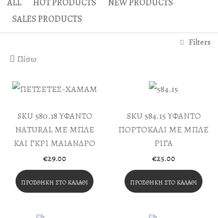
ALL
HOT PRODUCTS
NEW PRODUCTS
Ηράκλειο Λουτρό
Άναξ Μάλαξη
SALES PRODUCTS
Γαία Λουτρό
Άτλας Μάλαξη
Filters
Απλό Παραδοσιακό Λ
Μασάζ Κυτταρίτιδας
Πίσω
Παραδοσιακό Λουτρ
Special Παραδοσιακό
Λουτρό Απολέπισης
SKU 580.18 ΥΦΑΝΤΟ
SKU 584.15 ΥΦΑΝΤΟ
Λουτρό Σαπουνιού
NATURAL ΜΕ ΜΠΛΕ
ΠΟΡΤΟΚΑΛΙ ΜΕ ΜΠΛΕ
ΚΑΙ ΓΚΡΙ ΜΑΙΑΝΔΡΟ
ΡΙΓΑ
Diana’s Body
€
29.00
€
25.00
VIP Χαμάμ – Λουτρό
ΠΡΟΣΘΉΚΗ ΣΤΟ ΚΑΛΆΘΙ
ΠΡΟΣΘΉΚΗ ΣΤΟ ΚΑΛΆΘΙ