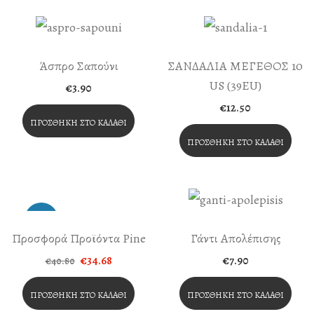
Άσπρο Σαπούνι
ΣΑΝΔΑΛΙΑ ΜΕΓΕΘΟΣ 10
US (39EU)
€
3.90
€
12.50
ΠΡΟΣΘΉΚΗ ΣΤΟ ΚΑΛΆΘΙ
ΠΡΟΣΘΉΚΗ ΣΤΟ ΚΑΛΆΘΙ
-15%
Προσφορά Προϊόντα Pine
Γάντι Απολέπισης
Original
Η
€
34.68
€
7.90
€
40.80
price
τρέχουσα
was:
τιμή
€40.80.
είναι:
ΠΡΟΣΘΉΚΗ ΣΤΟ ΚΑΛΆΘΙ
ΠΡΟΣΘΉΚΗ ΣΤΟ ΚΑΛΆΘΙ
€34.68.