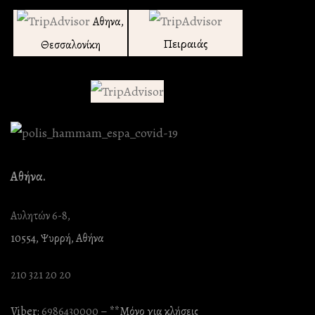
Αθηνα,
Πειραιάς
Θεσσαλονίκη
Αθήνα.
Αυλητών 6-8,
10554, Ψυρρή, Αθήνα
210 321 20 20
Viber:
6986430000
– **Mόνο για κλήσεις