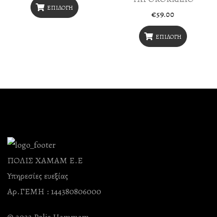
Προϊόντος
ΕΠΙΛΟΓΉ
Επιλογές
Επιλογές
€
59.00
Αυτό
Μπορούν
Μπορούν
Το
ΕΠΙΛΟΓΉ
Να
Να
Αυτό
Προϊόν
Επιλεγούν
Επιλεγούν
Το
Έχει
Στη
Στη
Προϊόν
Πολλαπλές
Σελίδα
Σελίδα
Έχει
Παραλλαγές.
Του
Του
Πολλαπλές
Οι
Προϊόντος
Προϊόντος
Παραλλαγές.
Επιλογές
Οι
Μπορούν
ΠΟΛΙΣ ΧΑΜΑΜ Ε.Ε
Επιλογές
Να
Υπηρεσίες ευεξίας
Μπορούν
Επιλεγούν
Αρ.ΓΕΜΗ : 144380806000
Να
Στη
Επιλεγούν
Σελίδα