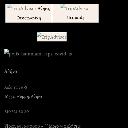
Αθηνα,
Πειραιάς
Θεσσαλονίκη
Αθήνα.
Αυλητών 6-8,
10554, Ψυρρή, Αθήνα
210 321 20 20
Viber:
6986430000
– **Mόνο για κλήσεις