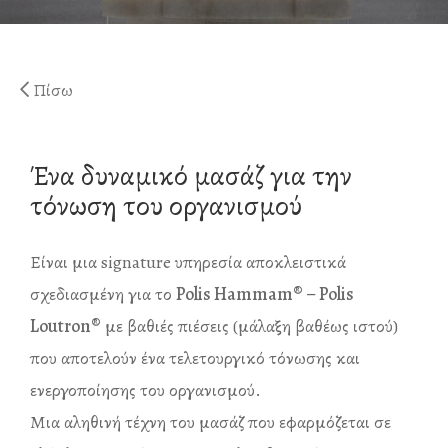
Ηράκλειο Λουτρό
Άναξ Μάλαξη
Γαία Λουτρό
Άτλας Μάλαξη
Πίσω
Απλό Παραδοσιακό Λ
Μασάζ Κυτταρίτιδας
Παραδοσιακό Λουτρ
Ένα δυναμικό μασάζ για την
Special Παραδοσιακό
τόνωση του οργανισμού
Λουτρό Απολέπισης
Λουτρό Σαπουνιού
Είναι μια signature υπηρεσία αποκλειστικά
σχεδιασμένη για το
Polis Hammam®️ – Polis
Diana’s Body
Loutron®
με βαθιές πιέσεις (μάλαξη βαθέως ιστού)
VIP Χαμάμ – Λουτρό
που αποτελούν ένα τελετουργικό τόνωσης και
ενεργοποίησης του οργανισμού.
Μια αληθινή τέχνη του μασάζ που εφαρμόζεται σε