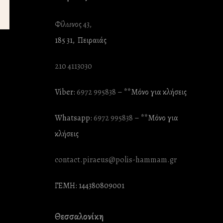
Φίλωνος 43,
185 31, Πειραιάς
210 4113030
Viber:
6972 995838
– **Mόνο για κλήσεις
Whatsapp:
6972 995838
– **Mόνο για
κλήσεις
contact.piraeus@polis-hammam.gr
ΓΕΜΗ: 144380809001
Θεσσαλονίκη