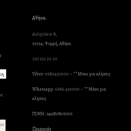
Αθήνα.
Αυλητών 6-8,
10554, Ψυρρή, Αθήνα
210 321 20 20
κη
Viber:
6986430000
– **Mόνο για κλήσεις
Whatsapp:
6986 430000
– **Mόνο για
κλήσεις
ΓΕΜΗ: 144380803001
Πειραιάς