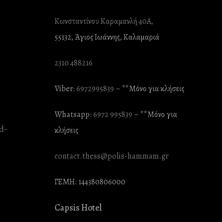
Κωνσταντίνου Καραμανλή 40Α,
55132, Άγιος Ιωάννης, Καλαμαριά
2310 488216
Viber:
6972995839
– **Mόνο για κλήσεις
Whatsapp:
6972 995839
– **Mόνο για
κλήσεις
contact.thess@polis-hammam.gr
ΓΕΜΗ: 144380806000
Capsis Hotel