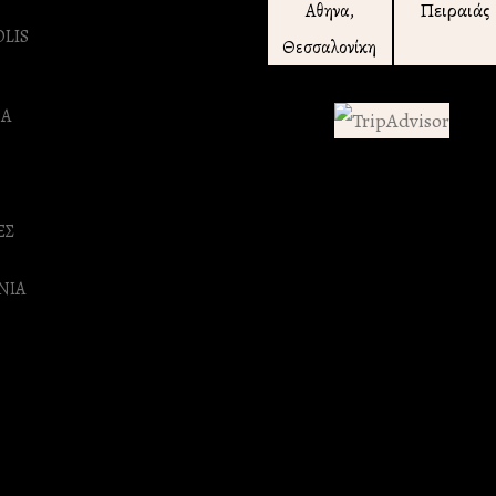
Πειραιάς
Αθηνα,
OLIS
Θεσσαλονίκη
Α
ΕΣ
ΝΙΑ