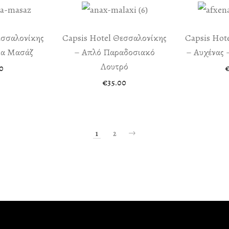
εσσαλονίκης
Capsis Hotel Θεσσαλονίκης
Capsis Hot
ια Μασάζ
– Απλό Παραδοσιακό
– Αυχένας 
Λουτρό
0
€
35.00
1
2