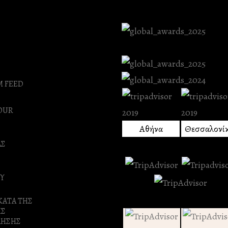
M FEED
OUR
Αθήνα
Θεσσαλονί
ΑΣ
Υ
ΚΑΤΑ ΤΗΣ
ΗΣ
ΛΗΣΗΣ