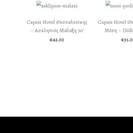
Capsis Hotel Θεσσαλονίκης
Capsis Hotel Θ
– Ασκληπιός Μάλαξη 30′
Μέση – Πόδ
€
42.00
€
35.0