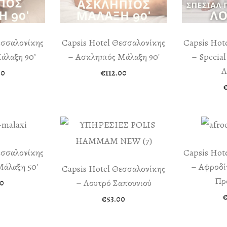
εσσαλονίκης
Capsis Hotel Θεσσαλονίκης
Capsis Hot
άλαξη 90’
– Ασκληπιός Μάλαξη 90′
– Specia
Λ
00
€
112.00
εσσαλονίκης
Capsis Hot
Μάλαξη 50′
– Αφροδί
Capsis Hotel Θεσσαλονίκης
Πρ
– Λουτρό Σαπουνιού
0
€
53.00