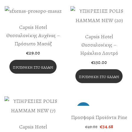
Capsis Hotel
Θεσσαλονίκης Αυχένας –
Capsis Hotel
Πρόσωπο Μασάζ
Θεσσαλονίκης –
Ηράκλειο Λουτρό
€
29.00
€
130.00
ΠΡΟΣΘΉΚΗ ΣΤΟ ΚΑΛΆΘΙ
ΠΡΟΣΘΉΚΗ ΣΤΟ ΚΑΛΆΘΙ
-15%
Προσφορά Προϊόντα Pine
Capsis Hotel
Original
Η
€
34.68
€
40.80
price
τρέχουσα