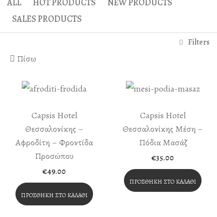
ALL
HOT PRODUCTS
NEW PRODUCTS
Ηράκλειο Λουτρό
Άναξ Μάλαξη
SALES PRODUCTS
Γαία Λουτρό
Άτλας Μάλαξη
Filters
Απλό Παραδοσιακό Λ
Μασάζ Κυτταρίτιδας
Πίσω
Παραδοσιακό Λουτρ
Special Παραδοσιακό
Λουτρό Απολέπισης
Capsis Hotel
Capsis Hotel
Λουτρό Σαπουνιού
Θεσσαλονίκης –
Θεσσαλονίκης Μέση –
Αφροδίτη – Φροντίδα
Πόδια Μασάζ
Diana’s Body
Προσώπου
€
35.00
VIP Χαμάμ – Λουτρό
€
49.00
ΠΡΟΣΘΉΚΗ ΣΤΟ ΚΑΛΆΘΙ
ΠΡΟΣΘΉΚΗ ΣΤΟ ΚΑΛΆΘΙ