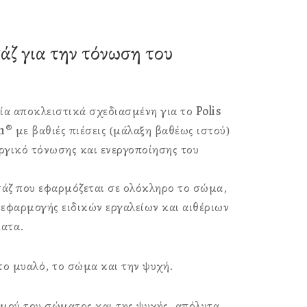
άζ για την τόνωση του
εία αποκλειστικά σχεδιασμένη για το
P
olis
n®
με βαθιές πιέσεις (μάλαξη βαθέως ιστού)
ργικό τόνωσης και ενεργοποίησης του
σάζ που εφαρμόζεται σε ολόκληρο το σώμα,
εφαρμογής ειδικών εργαλείων και αιθέριων
ματα.
το μυαλό, το σώμα και την ψυχή.
σμού του σώματος και της ψυχής, απόλυτα