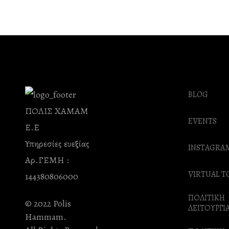
BLOG
ΠΟΛΙΣ ΧΑΜΑΜ
EVENTS
Ε.Ε
Υπηρεσίες ευεξίας
INSTAGRA
Αρ.ΓΕΜΗ :
VIRTUAL T
144380806000
ΠΟΛΙΤΙΚΗ
© 2022 Polis
ΛΕΙΤΟΥΡΓΙ
Hammam.