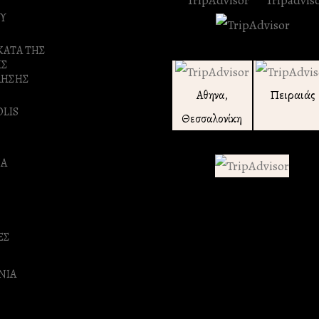
Υ
ΚΑΤΑ ΤΗΣ
ΗΣ
ΛΗΣΗΣ
Πειραιάς
Αθηνα,
OLIS
Θεσσαλονίκη
Α
ΕΣ
ΝΙΑ