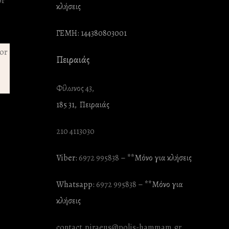
κλήσεις
ΓΕΜΗ: 144380803001
Πειραιάς
Φίλωνος 43,
185 31, Πειραιάς
210 4113030
Viber:
6972 995838
– **Mόνο για κλήσεις
Whatsapp:
6972 995838
– **Mόνο για
κλήσεις
contact.piraeus@polis-hammam.gr