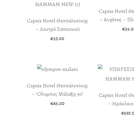
Capsis Hotel Θ
– Αυχένας – Π
Capsis Hotel Θεσσαλονίκης
– Λουτρό Σαπουνιού
€
35.0
€
53.00
Capsis Hotel Θεσσαλονίκης
– ‘Ολυμπος Μάλαξη 50’
Capsis Hotel Θ
– Ηράκλειο
€
65.00
€
130.