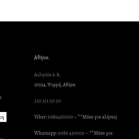
Αθήνα.
Αυλητών 6-8,
10554, Ψυρρή, Αθήνα
210 321 20 20
κη
Viber:
6986430000
– **Mόνο για κλήσεις
Whatsapp:
6986 430000
– **Mόνο για