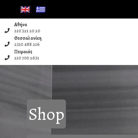
Αθήνα
210 321 20 20
Θεσσαλονίκη
Poli
2310 488 216
Πειραιάς
210 700 2631
Shop