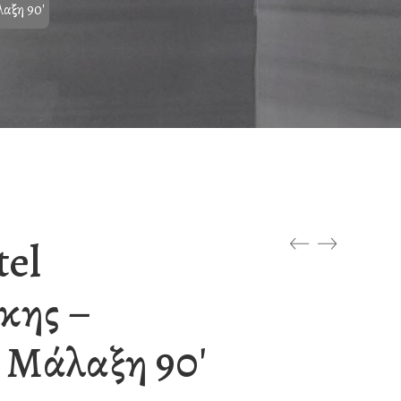
αξη 90′
tel
κης –
 Μάλαξη 90′