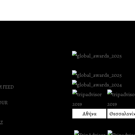
M FEED
OUR
Αθήνα
Θεσσαλονί
ΑΣ