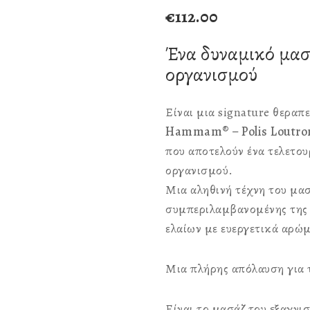
€
112.00
Ένα δυναμικό μασ
οργανισμού
Είναι μια signature θεραπ
Hammam®️
–
Polis
Loutro
που αποτελούν ένα τελετου
οργανισμού.
Μια αληθινή τέχνη του μα
συμπεριλαμβανομένης της 
ελαίων με ευεργετικά αρώ
Μια πλήρης απόλαυση για 
Είναι το μασάζ του εξαγνι