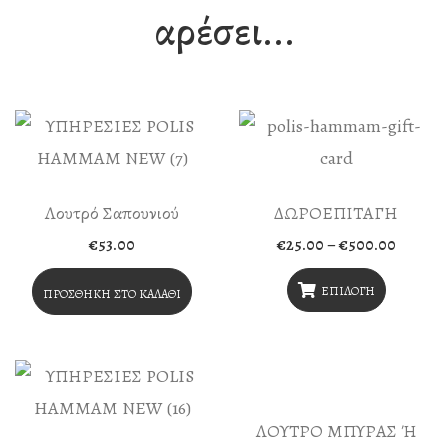
αρέσει...
Λουτρό Σαπουνιού
ΔΩΡΟΕΠΙΤΑΓΗ
Price
€
53.00
€
25.00
–
€
500.00
range:
€25.00
throug
ΕΠΙΛΟΓΉ
ΠΡΟΣΘΉΚΗ ΣΤΟ ΚΑΛΆΘΙ
€500.0
Αυτό
Το
Προϊόν
Έχει
ΛΟΥΤΡΟ ΜΠΥΡΑΣ Ή