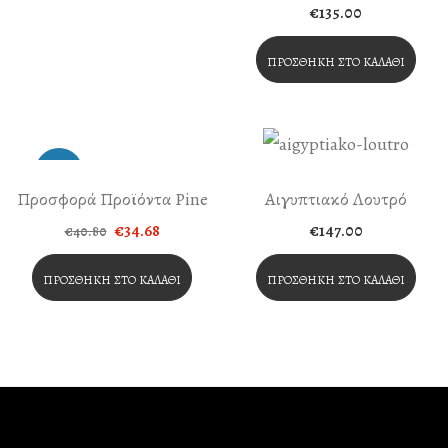
€
135.00
ΠΡΟΣΘΉΚΗ ΣΤΟ ΚΑΛΆΘΙ
-15%
Προσφορά Προϊόντα Pine
Αιγυπτιακό Λουτρό
Original
Η
€
34.68
€
147.00
€
40.80
price
τρέχουσα
was:
τιμή
€40.80.
είναι:
ΠΡΟΣΘΉΚΗ ΣΤΟ ΚΑΛΆΘΙ
ΠΡΟΣΘΉΚΗ ΣΤΟ ΚΑΛΆΘΙ
€34.68.