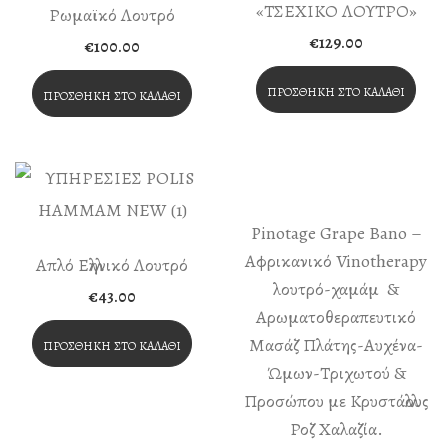
Πολλαπλές
«ΤΣΕΧΙΚΟ ΛΟΥΤΡΟ»
Ρωμαϊκό Λουτρό
Παραλλαγές.
€
129.00
€
100.00
Οι
ΠΡΟΣΘΉΚΗ ΣΤΟ ΚΑΛΆΘΙ
Επιλογές
ΠΡΟΣΘΉΚΗ ΣΤΟ ΚΑΛΆΘΙ
Μπορούν
Να
Επιλεγούν
Στη
Pinotage Grape Bano –
Σελίδα
Αφρικανικό Vinotherapy
Απλό Ελληνικό Λουτρό
λουτρό-χαμάμ &
Του
€
43.00
Αρωματοθεραπευτικό
Προϊόντος
Μασάζ Πλάτης-Αυχένα-
ΠΡΟΣΘΉΚΗ ΣΤΟ ΚΑΛΆΘΙ
Ώμων-Τριχωτού &
Προσώπου με Κρυστάλλους
Ροζ Χαλαζία.