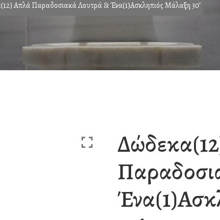
(12) Απλά Παραδοσιακά Λουτρά & Ένα(1)Ασκληπιός Μάλαξη 30’
Δώδεκα(12
Παραδοσι
Ένα(1)Ασκ