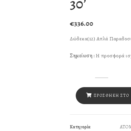
30’
€
336.00
Δώδεκα(12) Απλά Παραδοσι
Σημείωση :
Η προσφορά ισχ
Δώδεκα(12)
Απλά
Παραδοσιακά
ΠΡΟΣΘΉΚΗ ΣΤΟ 
Λουτρά
&
Ένα(1)Ασκληπιός
Κατηγορία
ΑΤΟΜ
μάλαξη