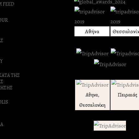
M FEED
OUR
Αθήνα
Θεσσαλονί
ΑΣ
Υ
ΚΑΤΑ ΤΗΣ
ΗΣ
ΛΗΣΗΣ
Πειραιάς
Αθηνα,
OLIS
Θεσσαλονίκη
Α