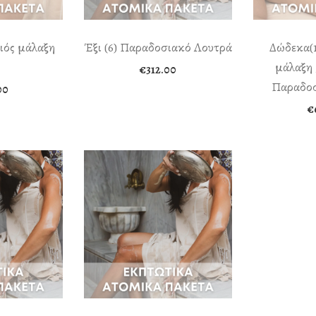
ιός μάλαξη
Έξι (6) Παραδοσιακό Λουτρά
Δώδεκα(1
μάλαξη 
€
312.00
Παραδοσ
00
€