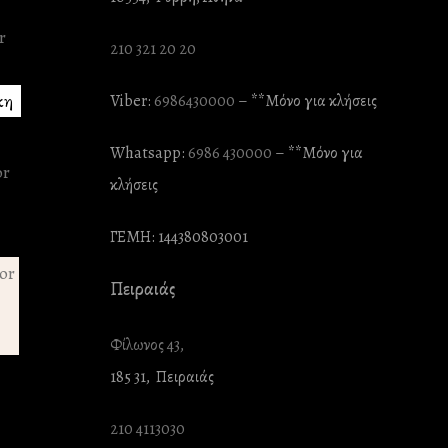
210 321 20 20
κη
Viber:
6986430000
– **Mόνο για κλήσεις
Whatsapp:
6986 430000
– **Mόνο για
κλήσεις
ΓΕΜΗ: 144380803001
Πειραιάς
Φίλωνος 43,
185 31, Πειραιάς
210 4113030