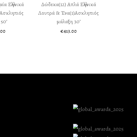
ία Ελληνικά
Δώδεκα(12) Απλά Ελληνικά
 Ασκληπιός
Λουτρά & Ένα(1)Ασκληπιός
50’
μάλαξη 30’
.00
€
413.00