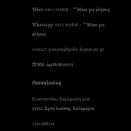
Viber:
6972 995838
– **Mόνο για κλήσεις
Whatsapp:
6972 995838
– **Mόνο για
κλήσεις
contact.piraeus@polis-hammam.gr
ΓΕΜΗ: 144380809001
Θεσσαλονίκη
Κωνσταντίνου Καραμανλή 40Α,
55132, Άγιος Ιωάννης, Καλαμαριά
2310 488216