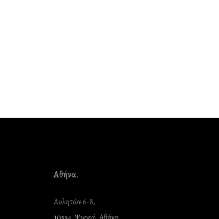
Αθήνα.
Αυλητών 6-8,
10554, Ψυρρή, Αθήνα