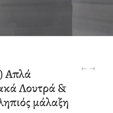
) Απλά
ακά Λουτρά &
ληπιός μάλαξη