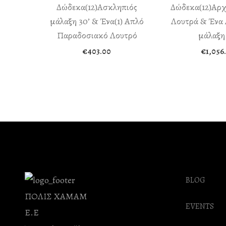
Δώδεκα(12)Aσκληπιός
Δώδεκα(12)Αρχα
μάλαξη 30’ & Ένα(1) Απλό
Λουτρά & Ένα
Παραδοσιακό Λουτρό
μάλαξη 
€
403.00
€
1,056
BLOG
ΠΟΛΙΣ ΧΑΜΑΜ
EVENTS
Ε.Ε