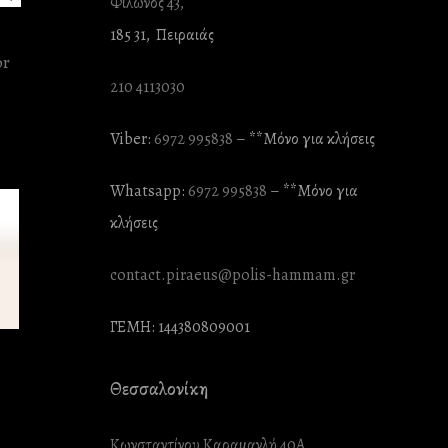
Φίλωνος 43,
185 31, Πειραιάς
210 4113030
Viber:
6972 995838
– **Mόνο για κλήσεις
Whatsapp:
6972 995838
– **Mόνο για
κλήσεις
contact.piraeus@polis-hammam.gr
ΓΕΜΗ: 144380809001
Θεσσαλονίκη
Κωνσταντίνου Καραμανλή 40Α,