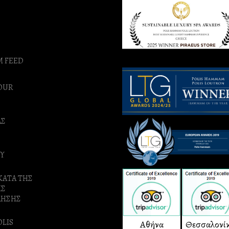
M FEED
OUR
ΑΣ
Υ
ΚΑΤΑ ΤΗΣ
ΗΣ
ΛΗΣΗΣ
OLIS
Αθήνα
Θεσσαλονί