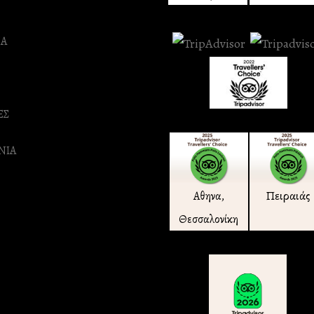
Α
ΕΣ
ΝΙΑ
Πειραιάς
Αθηνα,
Θεσσαλονίκη