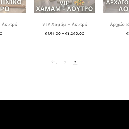
ό Λουτρό
VIP Χαμάμ – Λουτρό
Αρχαίο Ε
Price
0
€
295.00
–
€
1,260.00
€
range:
€295.00
through
€1,260.00
1
2
.