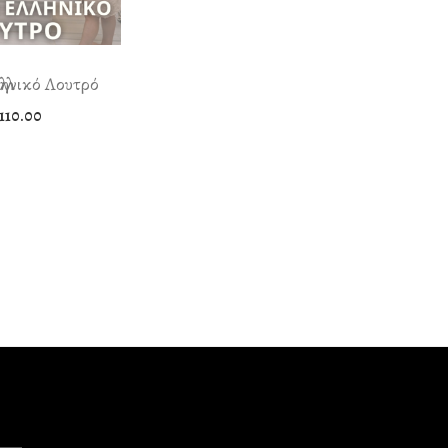
λληνικό Λουτρό
110.00