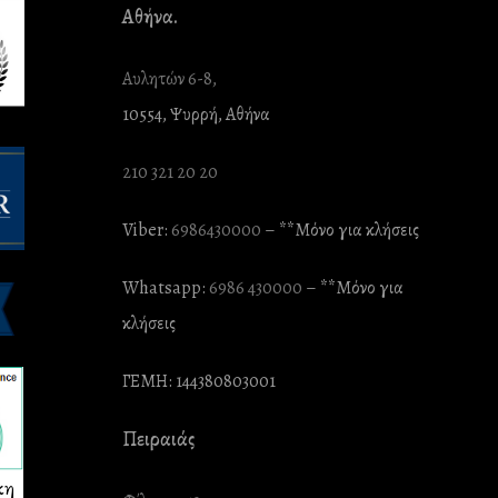
Αθήνα.
Αυλητών 6-8,
10554, Ψυρρή, Αθήνα
210 321 20 20
Viber:
6986430000
– **Mόνο για κλήσεις
Whatsapp:
6986 430000
– **Mόνο για
κλήσεις
ΓΕΜΗ: 144380803001
Πειραιάς
κη