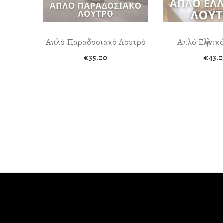
Απλό Παραδοσιακό Λουτρό
Απλό Ελληνικ
€
35.00
€
43.0