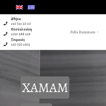
Αθήνα
210 321 20 20
Θεσσαλονίκη
Polis Hammam
2310 488 216
Πειραιάς
210 700 2631
XAMAM