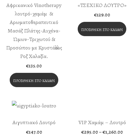
Αφρικανικό Vinotherapy
«ΤΣΕΧΙΚΟ ΛΟΥΤΡΟ»
λουτρό-χαμάμ &
€
129.00
Αρωματοθεραπευτικό
Μασάζ Πλάτης-Αυχένα-
ΠΡΟΣΘΉΚΗ ΣΤΟ ΚΑΛΆΘΙ
Ώμων-Τριχωτού &
Προσώπου με Κρυστάλλους
Ροζ Χαλαζία.
€
135.00
ΠΡΟΣΘΉΚΗ ΣΤΟ ΚΑΛΆΘΙ
Αιγυπτιακό Λουτρό
VIP Χαμάμ – Λουτρό
Price
€
147.00
€
295.00
–
€
1,260.00