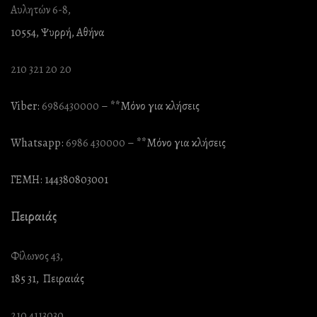
Αυλητών 6-8,
10554, Ψυρρή, Αθήνα
210 321 20 20
Viber:
6986430000
– **Mόνο για κλήσεις
Whatsapp:
6986 430000
– **Mόνο για κλήσεις
ΓΕΜΗ: 144380803001
Πειραιάς
Φίλωνος 43,
185 31, Πειραιάς
210 4113030