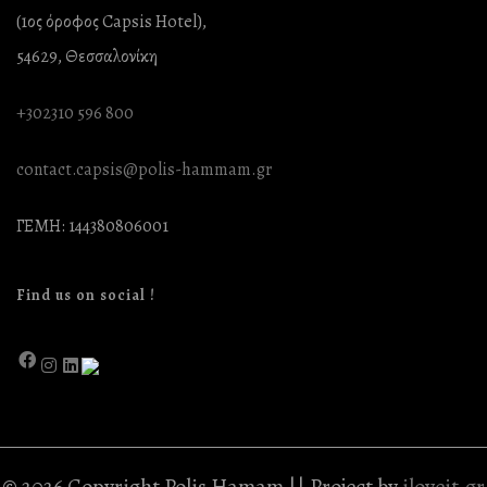
(1ος όροφος Capsis Hotel),
54629, Θεσσαλονίκη
+302310 596 800
contact.capsis@polis-hammam.gr
ΓΕΜΗ: 144380806001
Find us on social !
© 2026 Copyright Polis Hamam || Project by
iloveit.gr