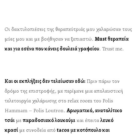
Οι δακτυλοπιέσεις της θεραπεύτριάς μου χαλαρώσαν τους
μύες μου και με βοήθησαν να ξεπιαστώ.
Must θεραπεία
και για εσένα που κάνεις δουλειά γραφείου
. Trust me.
Και οι εκπλήξεις δεν τελείωσαν εδώ:
Πριν πάρω τον
δρόμο της επιστροφής, με περίμενε μια απολαυστική
τελετουργία χαλάρωσης στο relax room του
Polis
Hammam – Polis Loutron
.
Αρωματικό, ανατολίτικο
τσάι
με
παραδοσιακό λουκούμι
και έπειτα
λευκό
κρασί
με συνοδεία από
tacos με κοτόπουλο και