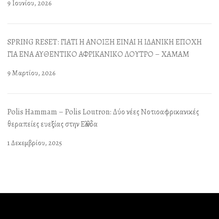
9 Ιουνίου, 2026
SPRING RESET: ΓΙΑΤΙ Η ΑΝΟΙΞΗ ΕΙΝΑΙ Η ΙΔΑΝΙΚΗ ΕΠΟΧΗ
ΓΙΑ ΕΝΑ ΑΥΘΕΝΤΙΚΟ ΑΦΡΙΚΑΝΙΚΟ ΛΟΥΤΡΟ – ΧΑΜΑΜ
9 Μαρτίου, 2026
Polis Hammam – Polis Loutron: Δύο νέες Νοτιοαφρικανικές
θεραπείες ευεξίας στην Ελλάδα
1 Δεκεμβρίου, 2025