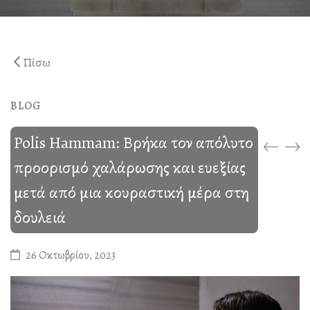
Ηράκλειο Λουτρό
Άναξ Μάλαξη
Γαία Λουτρό
Άτλας Μάλαξη
Πίσω
Απλό Παραδοσιακό Λ
Μασάζ Κυτταρίτιδας
Παραδοσιακό Λουτρ
BLOG
Special Παραδοσιακό
Polis Hammam: Βρήκα τον απόλυτο
Λουτρό Απολέπισης
προορισμό χαλάρωσης και ευεξίας
Λουτρό Σαπουνιού
μετά από μια κουραστική μέρα στη
Diana’s Body
δουλειά
VIP Χαμάμ – Λουτρό
26 Οκτωβρίου, 2023