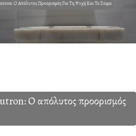
utron: Ο Απόλυτος Προορισμός Για Τη Ψυχή Και Το Σώμα
utron: Ο απόλυτος προορισμός