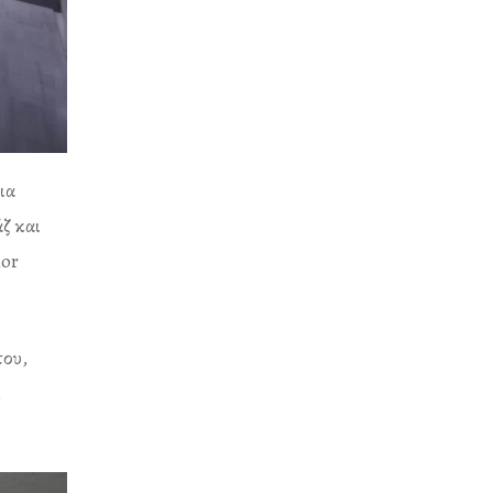
ια
ζ και
lor
του,
,