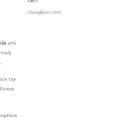
Ελλάδα
1 Δεκεμβρίου, 2025
λλος από
τικές
ς.
ούν την
 βίωναν
κευμένων