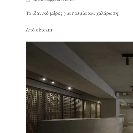
Το ιδανικό μέρος για ηρεμία και χαλάρωση.
Από okteam