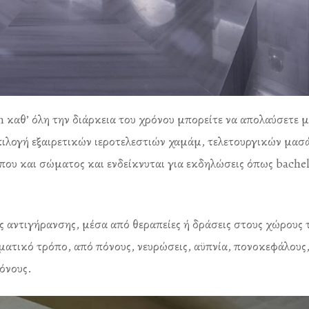
καθ’ όλη την διάρκεια του χρόνου μπορείτε να απολαύσετε μ
ιλογή εξαιρετικών ιεροτελεστιών χαμάμ, τελετουργικών μασά
υ και σώματος και ενδείκνυται για εκδηλώσεις όπως bache
ης αντιγήρανσης, μέσα από θεραπείες ή δράσεις στους χώρους 
σματικό τρόπο, από πόνους, νευρώσεις, αϋπνία, πονοκεφάλους
όνους.