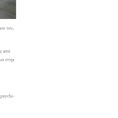
ων του,
ές από
των στην
-psychi-