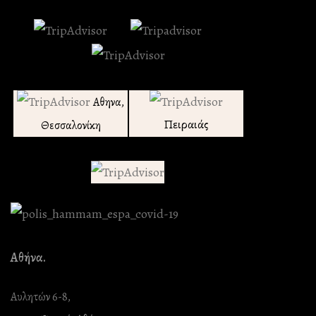
Αθηνα,
Πειραιάς
Θεσσαλονίκη
Αθήνα.
Αυλητών 6-8,