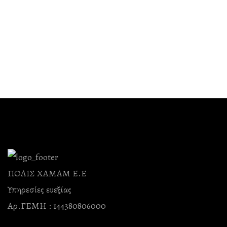
ΠΟΛΙΣ ΧΑΜΑΜ Ε.Ε
Υπηρεσίες ευεξίας
Αρ.ΓΕΜΗ : 144380806000