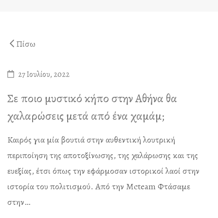
managment)
ΥΠΗΡΕΣΙΕΣ
Βυζαντινό Λουτρό
Αυχένας – Πρόσωπο
Ηράκλειο Λουτρό
Άναξ Μάλαξη
Πίσω
Γαία Λουτρό
Άτλας Μάλαξη
Απλό Παραδοσιακό Λ
Μασάζ Κυτταρίτιδας
27 Ιουλίου, 2022
Παραδοσιακό Λουτρ
Σε ποιο μυστικό κήπο στην Αθήνα θα
Special Παραδοσιακό
χαλαρώσεις μετά από ένα χαμάμ;
Λουτρό Απολέπισης
Καιρός για μία βουτιά στην αυθεντική λουτρική
Λουτρό Σαπουνιού
περιποίηση της αποτοξίνωσης, της χαλάρωσης και της
Diana’s Body
ευεξίας, έτσι όπως την εφάρμοσαν ιστορικοί λαοί στην
ιστορία του πολιτισμού. Από την Mcteam Φτάσαμε
VIP Χαμάμ – Λουτρό
στην…