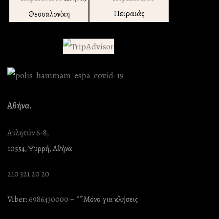
Πειραιάς
Θεσσαλονίκη
Αθήνα.
Αυλητών 6-8,
10554, Ψυρρή, Αθήνα
210 321 20 20
Viber:
6986430000
– **Mόνο για κλήσεις