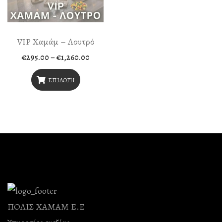
VIP Χαμάμ – Λουτρό
Price
€
295.00
–
€
1,260.00
range:
€295.00
through
ΕΠΙΛΟΓΉ
€1,260.00
Αυτό
Το
Προϊόν
Έχει
Πολλαπλές
Παραλλαγές.
Οι
ΠΟΛΙΣ ΧΑΜΑΜ Ε.Ε
Επιλογές