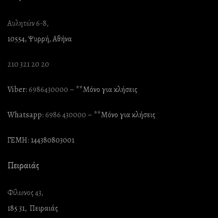
Αυλητών 6-8,
10554, Ψυρρή, Αθήνα
210 321 20 20
Viber:
6986430000
– **Mόνο για κλήσεις
Whatsapp:
6986 430000
– **Mόνο για κλήσεις
ΓΕΜΗ: 144380803001
Πειραιάς
Φίλωνος 43,
185 31, Πειραιάς